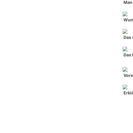
Man 
Wun
Das 
Das 
Vors
Erkl