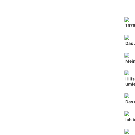
197
Das 
Mein
Hilf
umle
Das 
Ich 