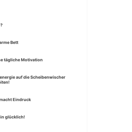
6?
arme Bett
e tägliche Motivation
senergie auf die Scheibenwischer
iten!
macht Eindruck
bin glücklich!