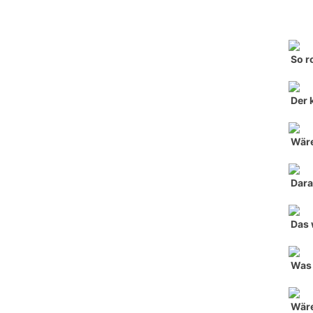
So r
Der 
Wäre
Dara
Das 
Was 
Wäre