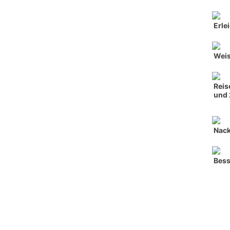
Erle
Weis
Reis
und 
Nack
Bess