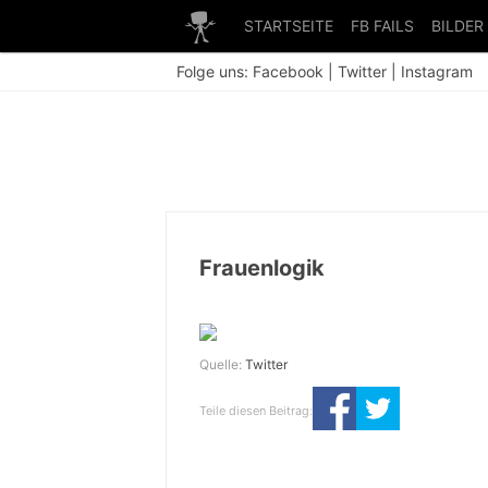
STARTSEITE
FB FAILS
BILDER
Folge uns:
Facebook
|
Twitter
|
Instagram
Frauenlogik
Quelle:
Twitter
Teile diesen Beitrag: