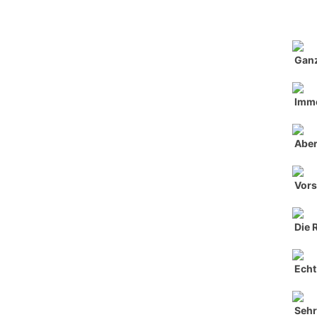
Ganz
Imme
Aber
Vors
Die 
Echt 
Seh