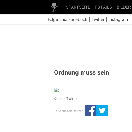
STARTSEITE
FB FAILS
BILDER
Folge uns:
Facebook
|
Twitter
|
Instagram
Ordnung muss sein
Quelle:
Twitter
Teile diesen Beitrag: