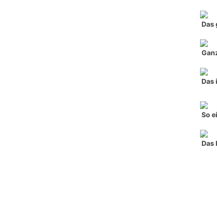
Das 
Ganz
Das 
So e
Das 