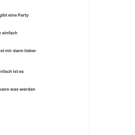
gibt eine Party
 einfach
ist mir dann lieber
infach ist es
kann was werden