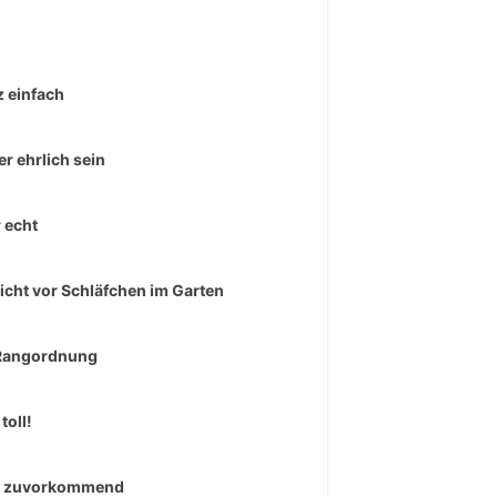
 einfach
r ehrlich sein
 echt
icht vor Schläfchen im Garten
Rangordnung
toll!
r zuvorkommend