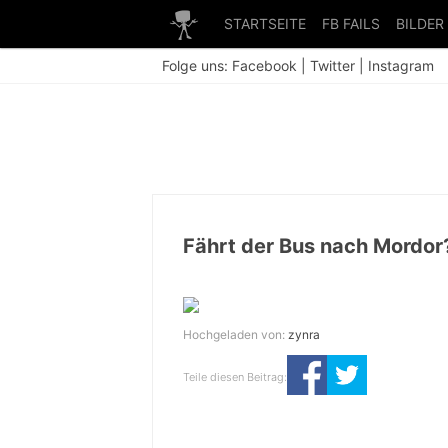
STARTSEITE
FB FAILS
BILDER
Folge uns:
Facebook
|
Twitter
|
Instagram
Fährt der Bus nach Mordor
Hochgeladen von:
zynra
Teile diesen Beitrag: