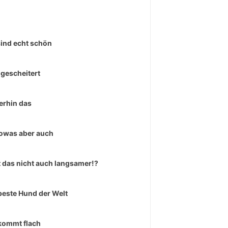
sind echt schön
 gescheitert
rhin das
owas aber auch
 das nicht auch langsamer!?
beste Hund der Welt
kommt flach