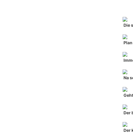
Die 
Plan
Imme
Na s
Geht
Der 
Der 