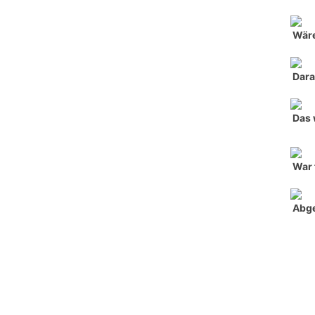
Wäre
Dara
Das 
War 
Abg