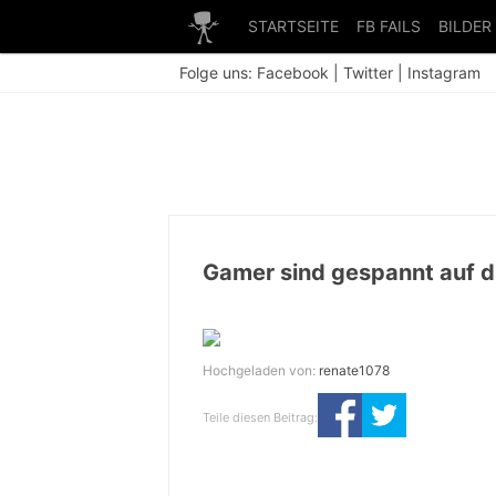
STARTSEITE
FB FAILS
BILDER
Folge uns:
Facebook
|
Twitter
|
Instagram
Gamer sind gespannt auf d
Hochgeladen von:
renate1078
Teile diesen Beitrag: