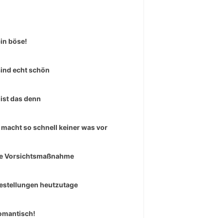
bin böse!
sind echt schön
ist das denn
macht so schnell keiner was vor
e Vorsichtsmaßnahme
estellungen heutzutage
omantisch!