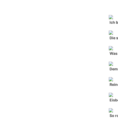
Ich 
Die 
Was 
Dem 
Rein
Eisb
So r