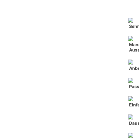
Seh
Manc
Auss
Anbe
Pass
Einf
Das 