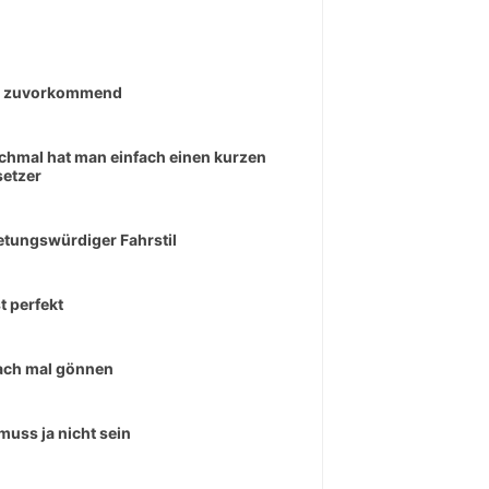
r zuvorkommend
hmal hat man einfach einen kurzen
etzer
tungswürdiger Fahrstil
t perfekt
ach mal gönnen
muss ja nicht sein