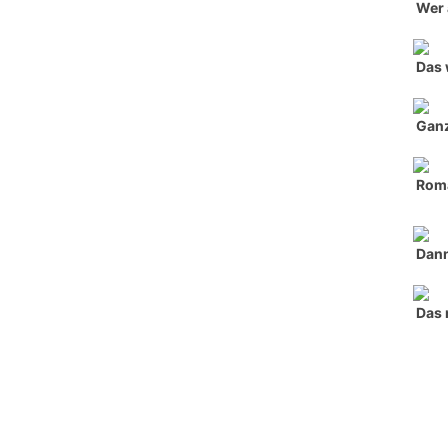
Wer 
Das 
Ganz
Roma
Dann
Das 