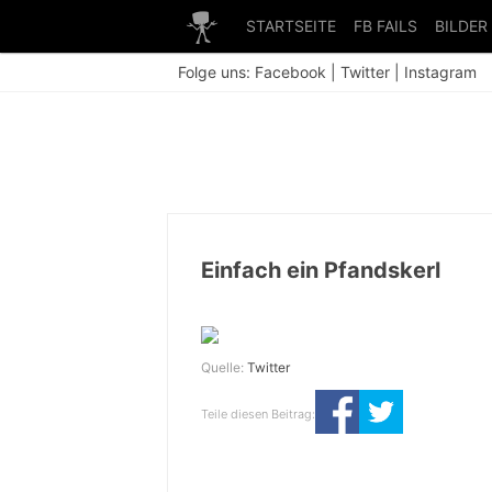
STARTSEITE
FB FAILS
BILDER
Folge uns:
Facebook
|
Twitter
|
Instagram
Einfach ein Pfandskerl
Quelle:
Twitter
Teile diesen Beitrag: