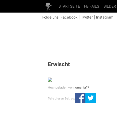
STARTSEITE
FB FAILS
BILDER
Folge uns:
Facebook
|
Twitter
|
Instagram
Erwischt
Hochgeladen von:
omania17
Teile diesen Beitrag: