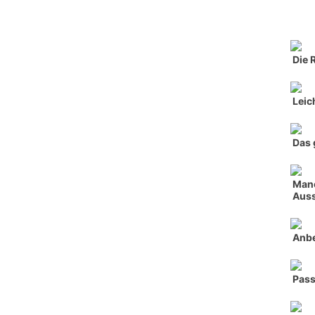
Die 
Leic
Das 
Manc
Auss
Anbe
Pass