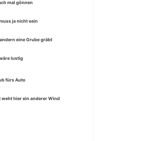
ach mal gönnen
muss ja nicht sein
andern eine Grube gräbt
wäre lustig
ub fürs Auto
t weht hier ein anderer Wind