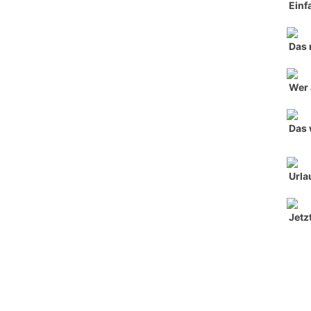
Einf
Das 
Wer 
Das 
Urla
Jetz