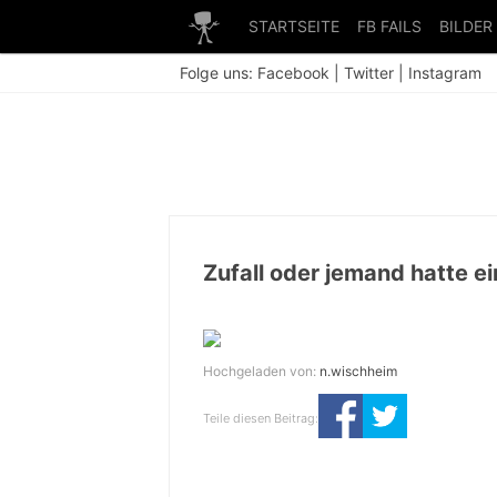
STARTSEITE
FB FAILS
BILDER
Folge uns:
Facebook
|
Twitter
|
Instagram
Zufall oder jemand hatte 
Hochgeladen von:
n.wischheim
Teile diesen Beitrag: