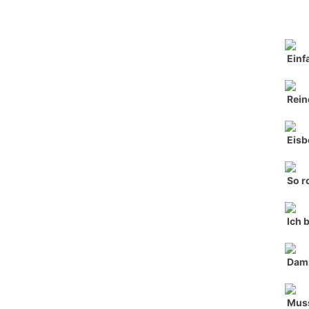
Einf
Rein
Eisb
So r
Ich 
Dami
Muss