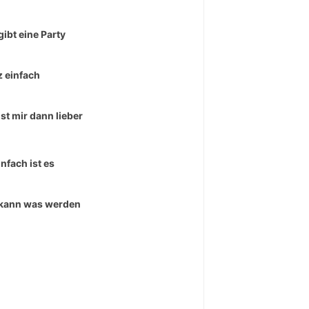
gibt eine Party
 einfach
ist mir dann lieber
infach ist es
kann was werden