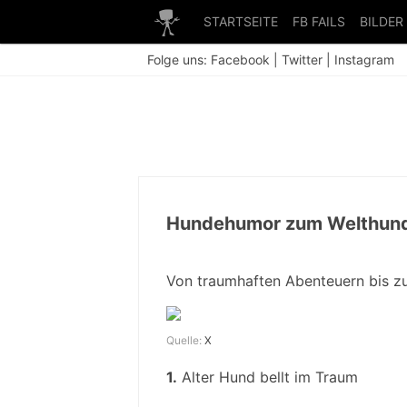
STARTSEITE
FB FAILS
BILDER
Folge uns:
Facebook
|
Twitter
|
Instagram
Hundehumor zum Welthun
Von traumhaften Abenteuern bis zu 
Quelle:
X
1.
Alter Hund bellt im Traum