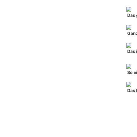
Das 
Ganz
Das 
So e
Das 