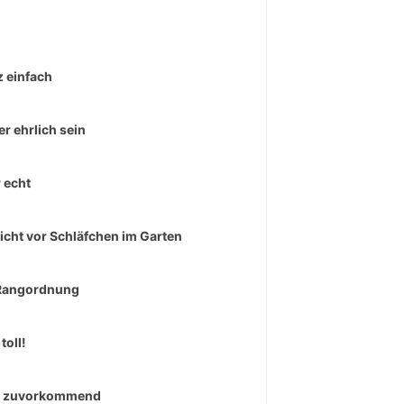
 einfach
r ehrlich sein
 echt
icht vor Schläfchen im Garten
Rangordnung
toll!
r zuvorkommend