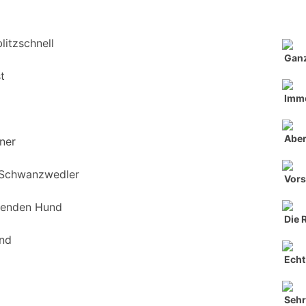
litzschnell
Ganz
t
Imme
Aber
ner
 Schwanzwedler
Vors
genden Hund
Die 
und
Echt 
Seh