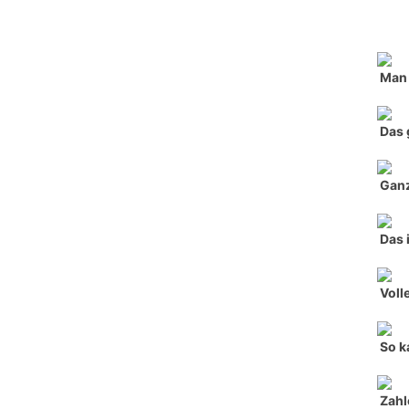
Man 
Das 
Ganz
Das 
Voll
So k
Zahl