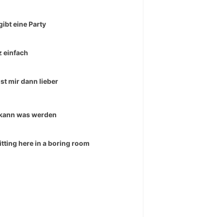
gibt eine Party
 einfach
ist mir dann lieber
kann was werden
sitting here in a boring room