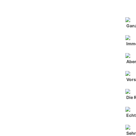
Ganz
Imme
Aber
Vors
Die 
Echt 
Seh