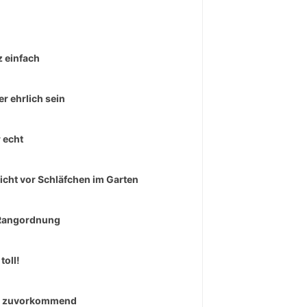
 einfach
r ehrlich sein
 echt
icht vor Schläfchen im Garten
Rangordnung
toll!
r zuvorkommend