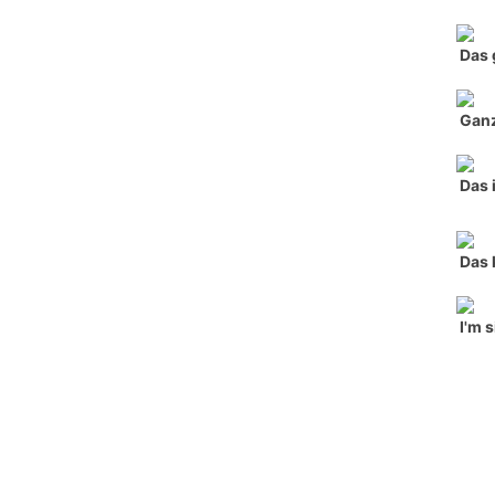
Das 
Ganz
Das 
Das 
I'm 