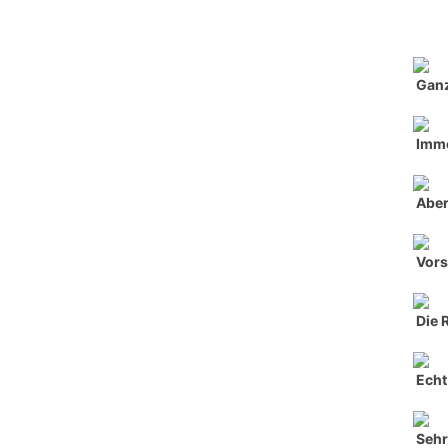
Ganz
Imme
Aber
Vors
Die 
Echt 
Seh