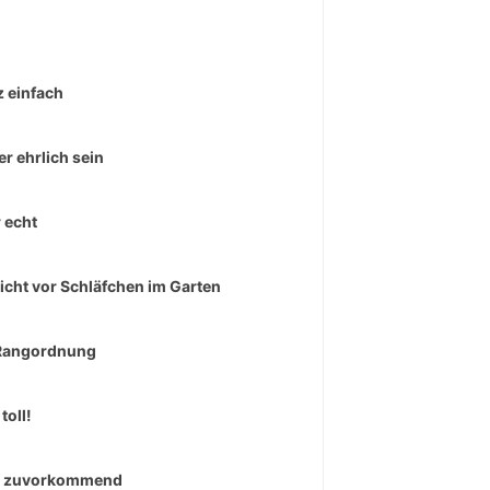
 einfach
r ehrlich sein
 echt
icht vor Schläfchen im Garten
Rangordnung
toll!
r zuvorkommend