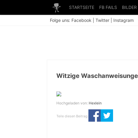
STARTSEITE
FB FAILS
BILDER
Folge uns:
Facebook
|
Twitter
|
Instagram
Witzige Waschanweisungen
Hochgeladen von:
Hexlein
Teile diesen Beitrag: