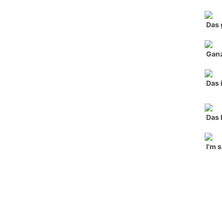
Das 
Ganz
Das 
Das 
I'm 