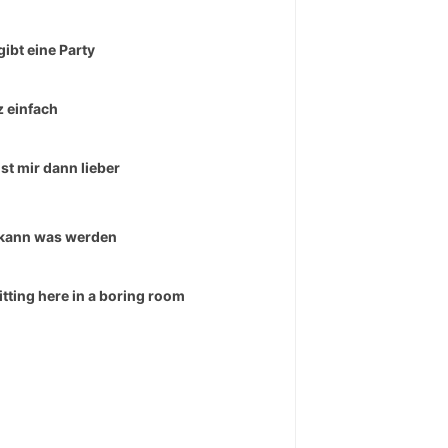
gibt eine Party
 einfach
ist mir dann lieber
kann was werden
sitting here in a boring room