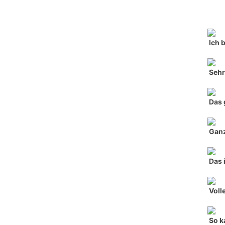
Ich 
Seh
Das 
Ganz
Das 
Voll
So k