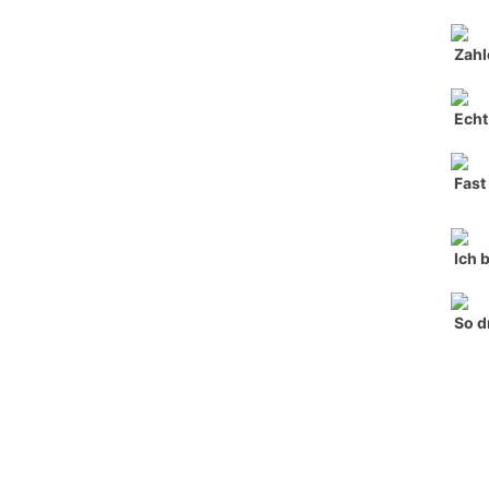
Zahl
Echt
Fast
Ich 
So d