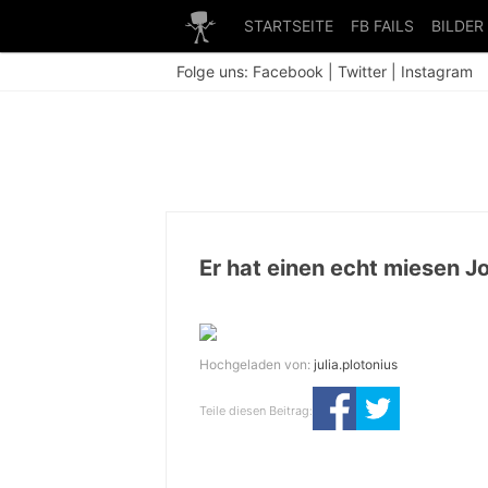
STARTSEITE
FB FAILS
BILDER
Folge uns:
Facebook
|
Twitter
|
Instagram
Er hat einen echt miesen J
Hochgeladen von:
julia.plotonius
Teile diesen Beitrag: