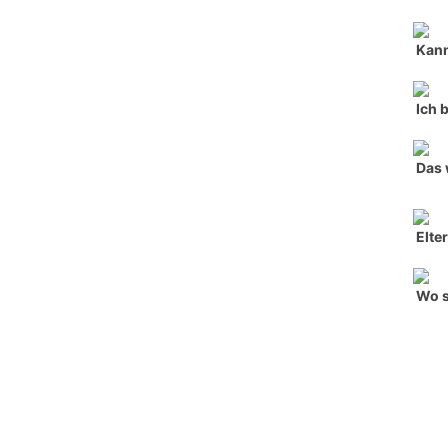
Kann
Ich 
Das 
Elte
Wo s