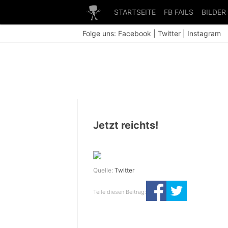
STARTSEITE
FB FAILS
BILDER
Folge uns:
Facebook
|
Twitter
|
Instagram
Jetzt reichts!
Quelle:
Twitter
Teile diesen Beitrag: