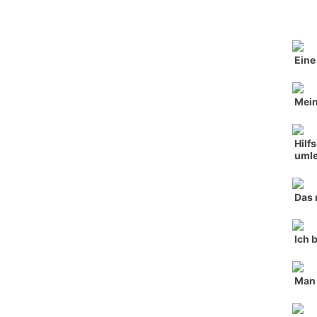
Eine
Mein
Hilf
umle
Das 
Ich 
Man 