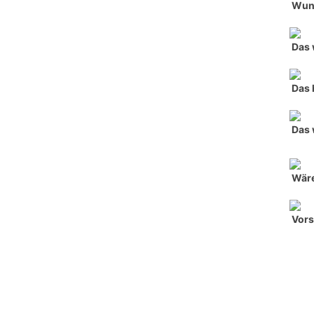
Wun
Das 
Das 
Das 
Wäre
Vors