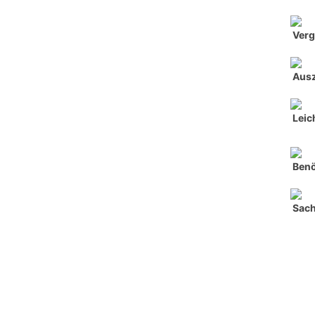
Verg
Aus
Leic
Benö
Sach