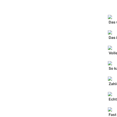
Das 
Das 
Voll
So k
Zahl
Echt
Fast