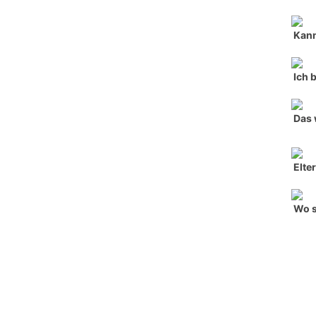
Kann
Ich 
Das 
Elte
Wo s