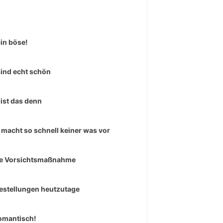
bin böse!
sind echt schön
ist das denn
macht so schnell keiner was vor
e Vorsichtsmaßnahme
estellungen heutzutage
omantisch!