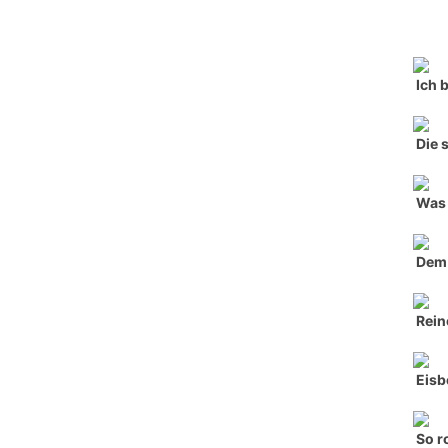
Ich 
Die 
Was 
Dem 
Rein
Eisb
So r