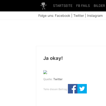
STARTSEITE
FB FAILS
BILDER
Folge uns:
Facebook
|
Twitter
|
Instagram
Ja okay!
Quelle:
Twitter
Teile diesen Beitrag: