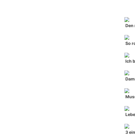
Den 
So r
Ich 
Dami
Muss
Lebe
3 ei