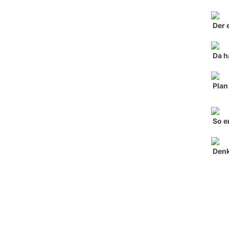
Der 
Da h
Plan
So e
Denk