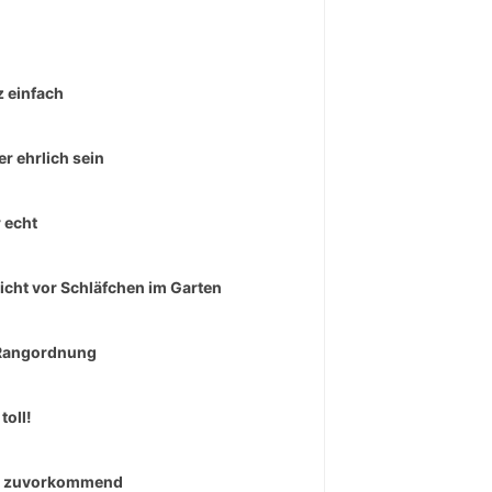
 einfach
r ehrlich sein
 echt
icht vor Schläfchen im Garten
Rangordnung
toll!
r zuvorkommend