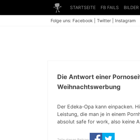
STARTSEITE
FB FAILS
BILDER
Folge uns:
Facebook
|
Twitter
|
Instagram
Die Antwort einer Pornosei
Weihnachtswerbung
Der Edeka-Opa kann einpacken. Hi
Leistung, die man je in einem Porn
absolut safe for work, also keine A
Teile diesen Beitrag: