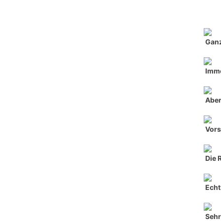
Ganz
Imme
Aber
Vors
Die 
Echt 
Seh