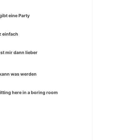
gibt eine Party
 einfach
ist mir dann lieber
kann was werden
sitting here in a boring room