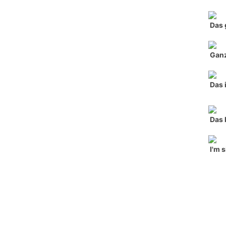
Das 
Ganz
Das 
Das 
I'm 