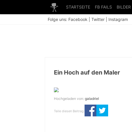
STARTSEITE
FB FAILS
BILDER
Folge uns:
Facebook
|
Twitter
|
Instagram
Ein Hoch auf den Maler
Hochgeladen von:
galadriel
Teile diesen Beitrag: