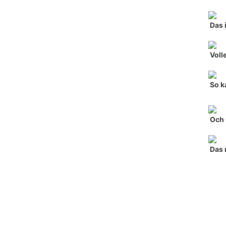
Das 
Voll
So k
Och
Das 