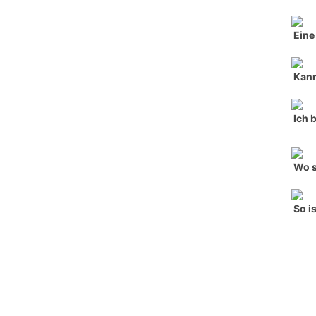
Eine
Kann
Ich 
Wo s
So is