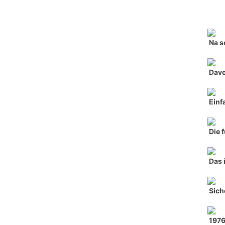
Na s
Davo
Einf
Die 
Das 
Sich
197