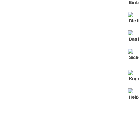
Einf
Die 
Das 
Sich
Kuge
Heiß