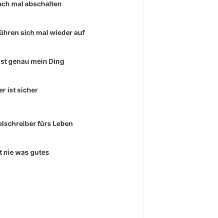
ach mal abschalten
führen sich mal wieder auf
ist genau mein Ding
er ist sicher
lschreiber fürs Leben
t nie was gutes