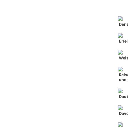
Der 
Erle
Weis
Reis
und 
Das 
Davo