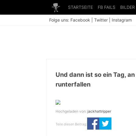
STARTSEITE
FB FAILS
BILDER
Folge uns:
Facebook
|
Twitter
|
Instagram
Und dann ist so ein Tag, a
runterfallen
Hochgeladen von:
jackhattripper
Teile diesen Beitrag: