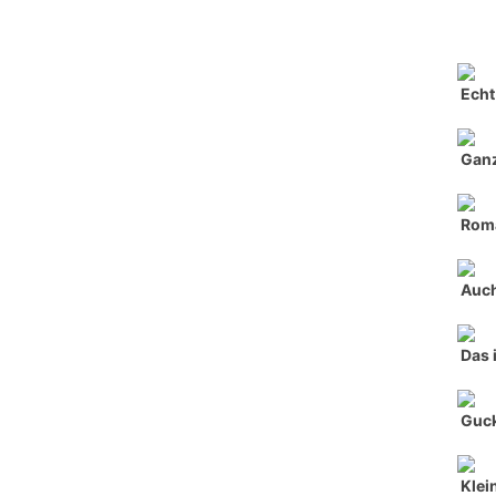
Echt
Ganz
Roma
Auch
Das 
Guck
Klei