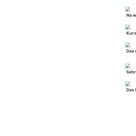
Na w
Kurz,
Das 
Sehr
Das i