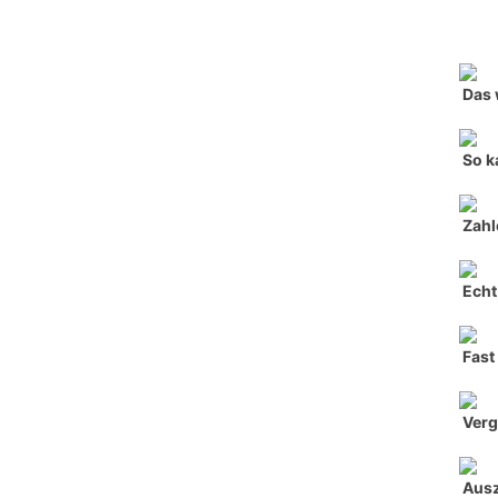
Das 
So k
Zahl
Echt
Fast
Verg
Aus