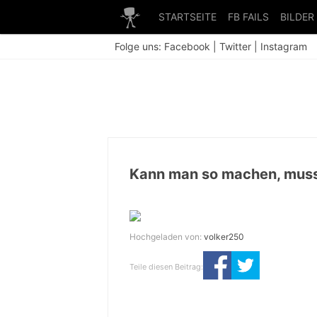
STARTSEITE
FB FAILS
BILDER
Folge uns:
Facebook
|
Twitter
|
Instagram
Kann man so machen, muss
Hochgeladen von:
volker250
Teile diesen Beitrag: