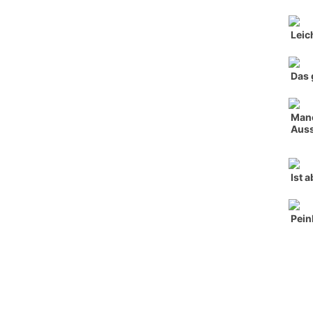
Leic
Das 
Manc
Auss
Ist 
Pein