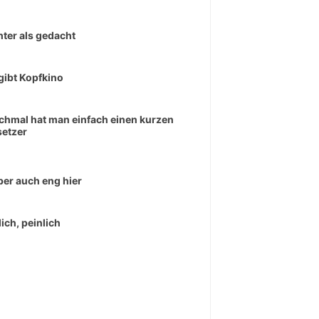
hter als gedacht
gibt Kopfkino
hmal hat man einfach einen kurzen
etzer
aber auch eng hier
lich, peinlich