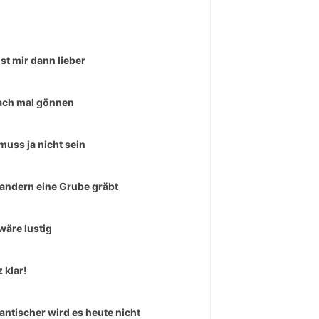
ist mir dann lieber
ach mal gönnen
muss ja nicht sein
andern eine Grube gräbt
wäre lustig
 klar!
ntischer wird es heute nicht