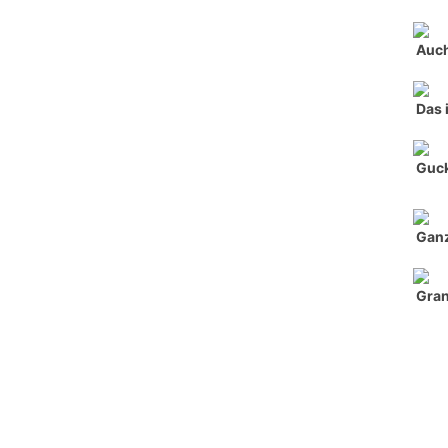
Auch
Das 
Guck
Ganz
Gran