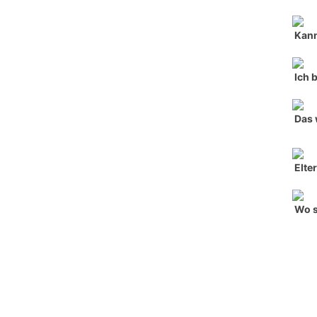
Kann
Ich 
Das 
Elte
Wo s