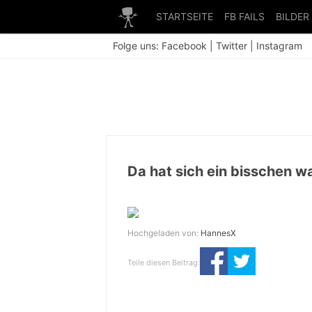
STARTSEITE
FB FAILS
BILDER
Folge uns:
Facebook
|
Twitter
|
Instagram
Da hat sich ein bisschen 
Hochgeladen von:
HannesX
Teile diesen Beitrag: