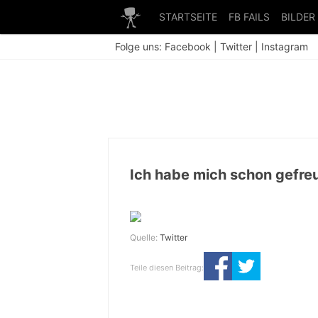
STARTSEITE
FB FAILS
BILDER
Folge uns:
Facebook
|
Twitter
|
Instagram
Ich habe mich schon gefreu
Quelle:
Twitter
Teile diesen Beitrag: