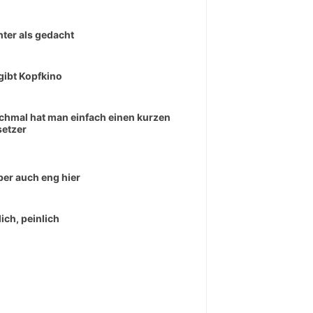
hter als gedacht
gibt Kopfkino
hmal hat man einfach einen kurzen
etzer
aber auch eng hier
lich, peinlich