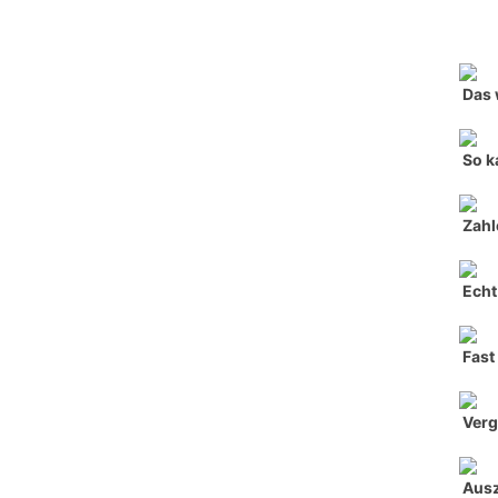
Das 
So k
Zahl
Echt
Fast
Verg
Aus