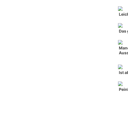
Leic
Das 
Manc
Auss
Ist 
Pein