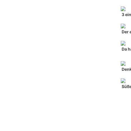
3 ei
Der 
Da h
Denk
Süße