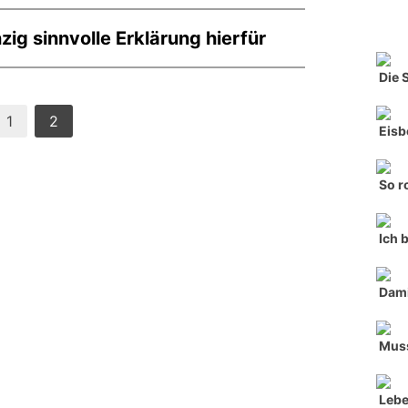
nzig sinnvolle Erklärung hierfür
Die 
1
2
Eisb
So r
Ich 
Dami
Muss
Lebe