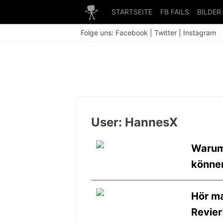
STARTSEITE
FB FAILS
BILDER
Folge uns:
Facebook
|
Twitter
|
Instagram
User: HannesX
Warum 
könne
Hör ma
Revier