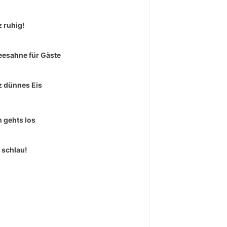
 ruhig!
eesahne für Gäste
 dünnes Eis
 gehts los
 schlau!