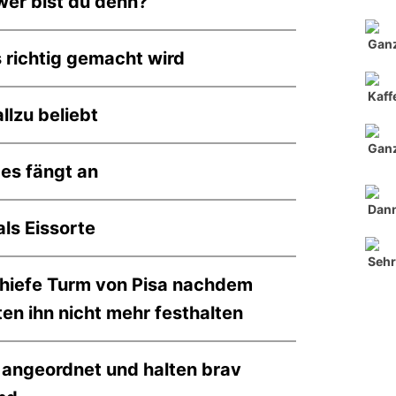
 wer bist du denn?
Ganz
 richtig gemacht wird
Kaff
allzu beliebt
Ganz
 es fängt an
Dann
ls Eissorte
Sehr
chiefe Turm von Pisa nachdem
ten ihn nicht mehr festhalten
angeordnet und halten brav