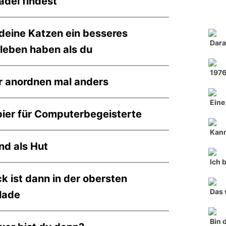
adel findest
eine Katzen ein besseres
Dara
leben haben als du
197
r anordnen mal anders
Eine
ier für Computerbegeisterte
Kann
nd als Hut
Ich 
k ist dann in der obersten
Das 
lade
Bin 