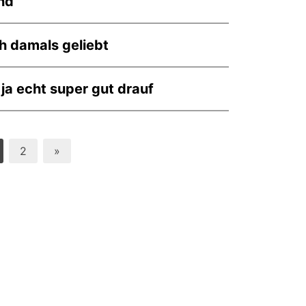
nd
h damals geliebt
t ja echt super gut drauf
2
»