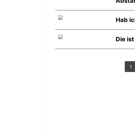
Absta
Hab ic
Die is
1