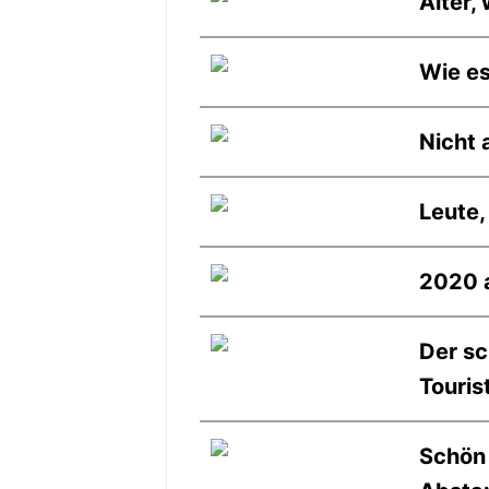
Alter,
Wie es
Nicht 
Leute,
2020 a
Der s
Touris
Schön 