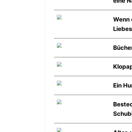
eine N
Wenn d
Liebes
Büche
Klopap
Ein Hu
Bestec
Schub