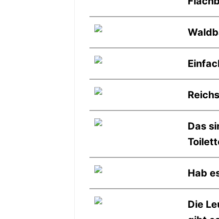
Flachb
Waldb
Einfac
Reichs
Das si
Toilet
Hab es
Die L