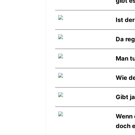
gibt e
Ist de
Da reg
Man t
Wie de
Gibt j
Wenn d
doch e