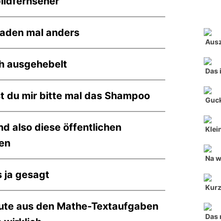
ildfernseher
aden mal anders
Aus
h ausgehebelt
Das 
t du mir bitte mal das Shampoo
Guck
nd also diese öffentlichen
Klei
ten
Na w
 ja gesagt
Kurz,
eute aus den Mathe-Textaufgaben
Das 