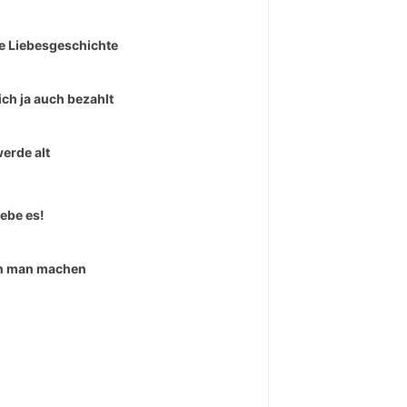
e Liebesgeschichte
ich ja auch bezahlt
werde alt
iebe es!
n man machen