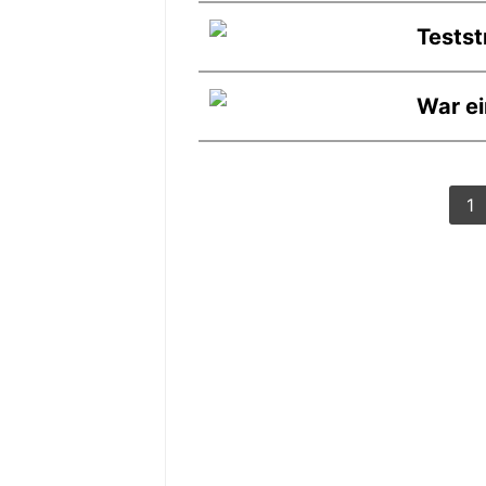
Testst
War ei
1