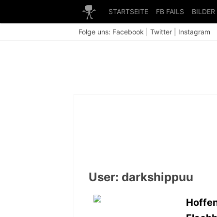
STARTSEITE
FB FAILS
BILDER
Folge uns:
Facebook
|
Twitter
|
Instagram
User: darkshippuu
Hoffen