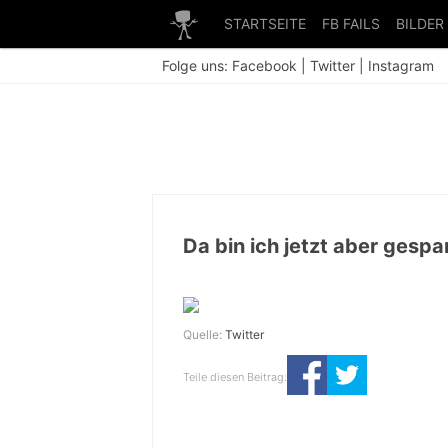
STARTSEITE
FB FAILS
BILDER
Folge uns:
Facebook
|
Twitter
|
Instagram
Da bin ich jetzt aber gespa
Quelle:
Twitter
Teile diesen Beitrag: