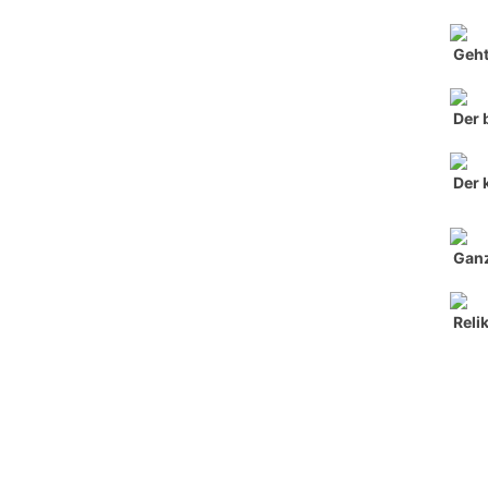
Geht
Der 
Der 
Ganz
Reli