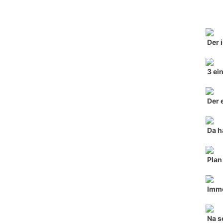
Der 
3 ei
Der 
Da h
Plan
Imme
Na s