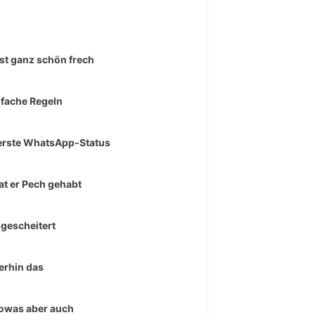
ist ganz schön frech
nfache Regeln
erste WhatsApp-Status
at er Pech gehabt
 gescheitert
rhin das
owas aber auch