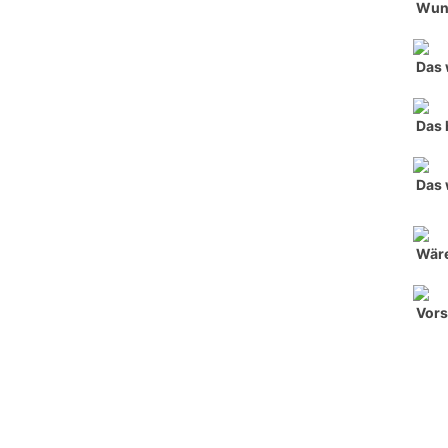
Wun
Das 
Das 
Das 
Wäre
Vors