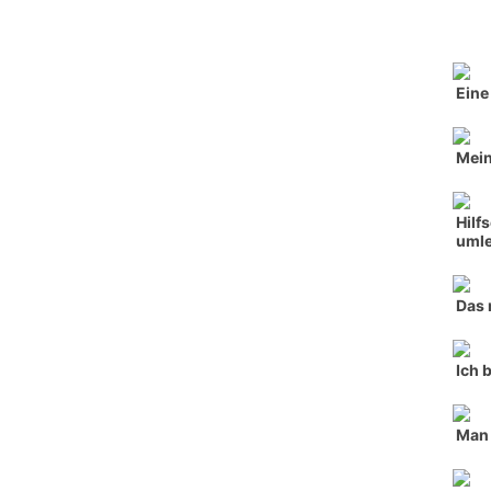
Eine
Mein
Hilf
umle
Das 
Ich 
Man 