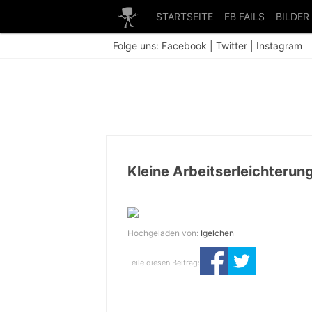
STARTSEITE
FB FAILS
BILDER
Folge uns:
Facebook
|
Twitter
|
Instagram
Kleine Arbeitserleichterun
Hochgeladen von:
Igelchen
Teile diesen Beitrag: