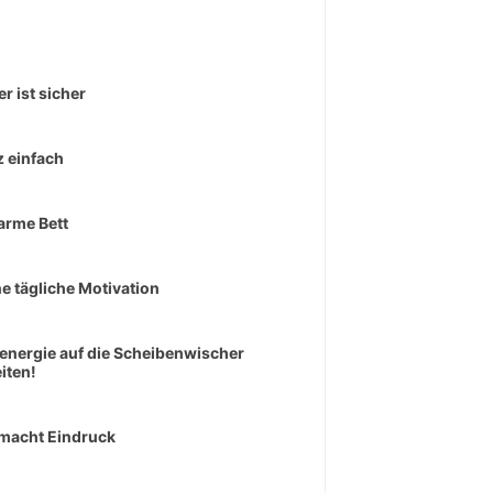
er ist sicher
 einfach
arme Bett
e tägliche Motivation
senergie auf die Scheibenwischer
iten!
macht Eindruck