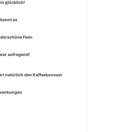
bin glücklich!
kennt es
derschöne Feen
war aufregend!
ärt natürlich den Kaffeekonsum
wankungen