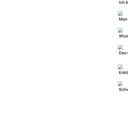
Ich 
Man 
Wun
Das 
Erkl
Sch