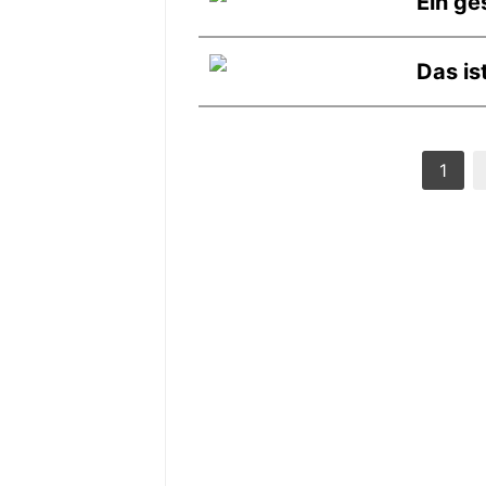
Ein g
Das is
1