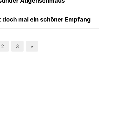
esunder Augenschmaus
t doch mal ein schöner Empfang
2
3
»