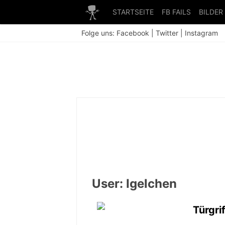
STARTSEITE
FB FAILS
BILDER
Folge uns:
Facebook
|
Twitter
|
Instagram
User: Igelchen
Türgri