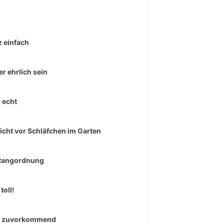
 einfach
r ehrlich sein
 echt
icht vor Schläfchen im Garten
Rangordnung
toll!
r zuvorkommend