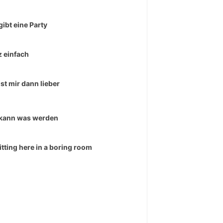
gibt eine Party
 einfach
ist mir dann lieber
kann was werden
sitting here in a boring room