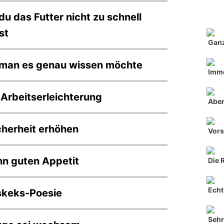
u das Futter nicht zu schnell
st
Ganz
man es genau wissen möchte
Imme
 Arbeitserleichterung
Aber
cherheit erhöhen
Vors
n guten Appetit
Die 
Echt 
skeks-Poesie
Seh