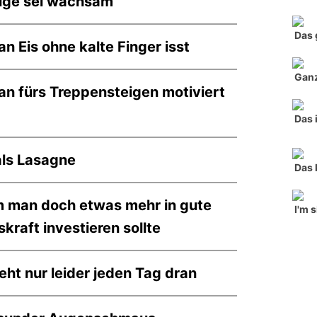
uge sei wachsam
Das 
n Eis ohne kalte Finger isst
Ganz
n fürs Treppensteigen motiviert
Das 
als Lasagne
Das 
 man doch etwas mehr in gute
I'm 
skraft investieren sollte
eht nur leider jeden Tag dran