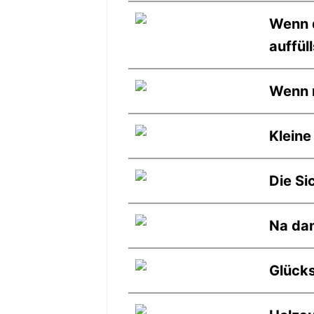
Wenn d
auffüll
Wenn 
Kleine
Die Si
Na dan
Glück