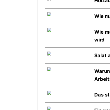
Holza
Wie ma
Wie ma
wird
Salat 
Warum
Arbeit
Das st