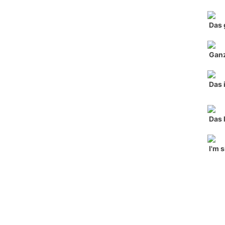
Das 
Ganz
Das 
Das 
I'm 