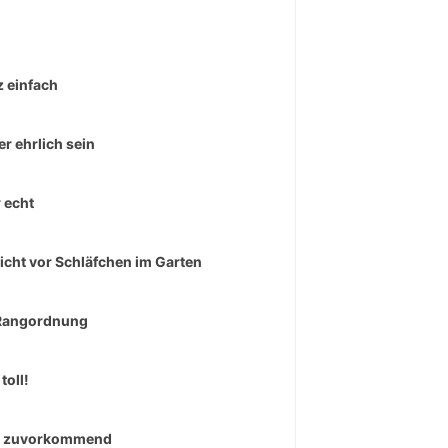
 einfach
r ehrlich sein
 echt
icht vor Schläfchen im Garten
Rangordnung
toll!
r zuvorkommend