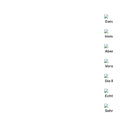
Ganz
Imme
Aber
Vors
Die 
Echt 
Seh