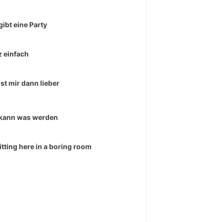
gibt eine Party
 einfach
ist mir dann lieber
kann was werden
sitting here in a boring room