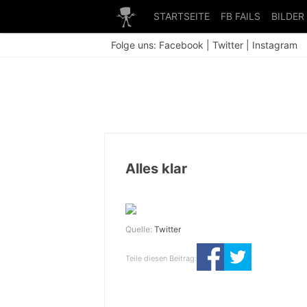
STARTSEITE
FB FAILS
BILDER
Folge uns:
Facebook
|
Twitter
|
Instagram
Alles klar
Quelle:
Twitter
Teile diesen Beitrag: