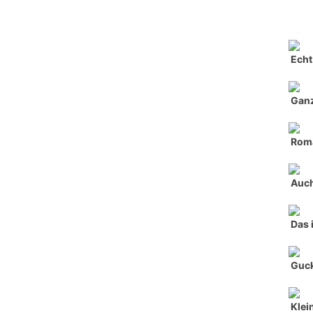
Echt
Ganz
Roma
Auch
Das 
Guck
Klei