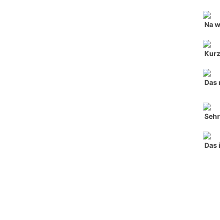
Na w
Kurz,
Das 
Sehr
Das i