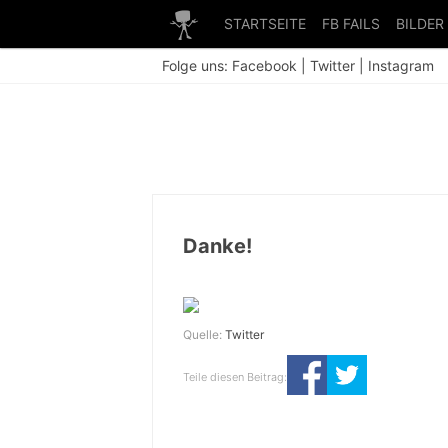
STARTSEITE
FB FAILS
BILDER
Folge uns:
Facebook
|
Twitter
|
Instagram
Danke!
Quelle:
Twitter
Teile diesen Beitrag: