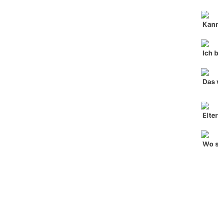
Kann
Ich 
Das 
Elte
Wo s