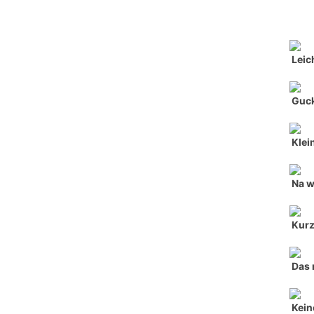
Leic
Guck
Klei
Na w
Kurz,
Das 
Kein