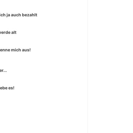
ich ja auch bezahlt
werde alt
kenne mich aus!
r...
iebe es!