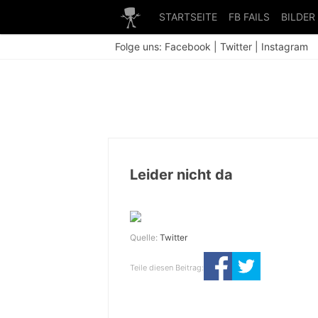
STARTSEITE
FB FAILS
BILDER
Folge uns:
Facebook
|
Twitter
|
Instagram
Leider nicht da
Quelle:
Twitter
Teile diesen Beitrag: