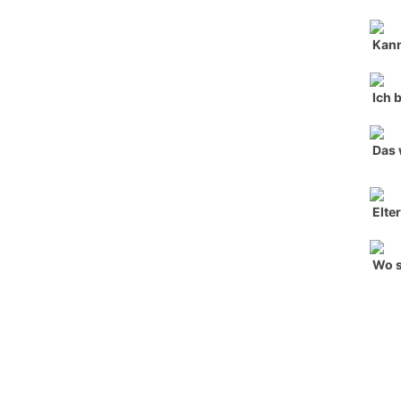
Kann
Ich 
Das 
Elte
Wo s