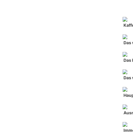
Kaff
Das 
Das 
Das 
Haup
Ausn
Imme