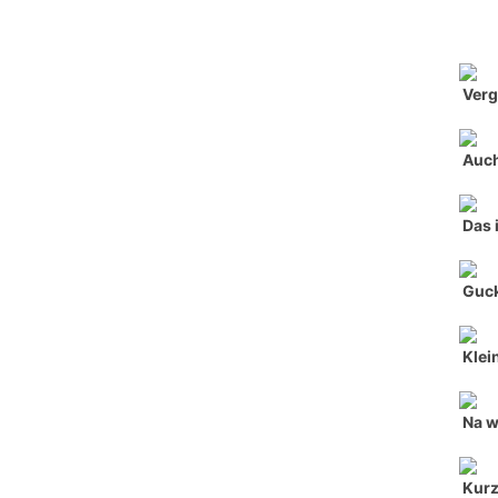
Verg
Auch
Das 
Guck
Klei
Na w
Kurz,