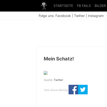
STARTSEITE
FB FAILS
BILDER
Folge uns:
Facebook
|
Twitter
|
Instagram
Mein Schatz!
Quelle:
Twitter
Teile diesen Beitrag: