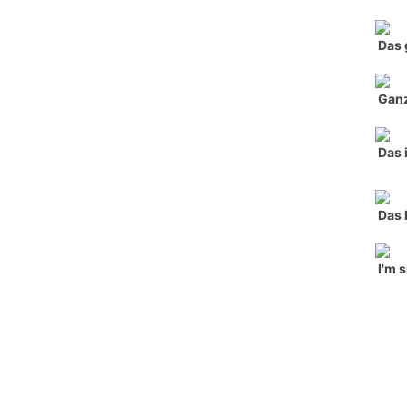
Das 
Ganz
Das 
Das 
I'm 