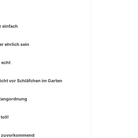
 einfach
r ehrlich sein
 echt
icht vor Schläfchen im Garten
Rangordnung
toll!
r zuvorkommend