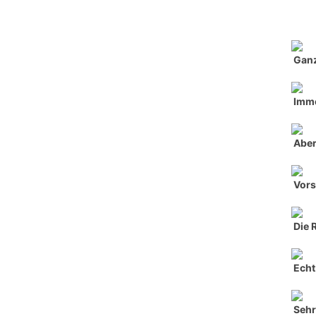
Ganz
Imme
Aber
Vors
Die 
Echt 
Seh