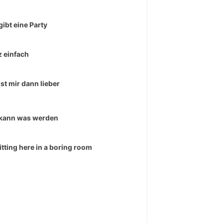
gibt eine Party
 einfach
ist mir dann lieber
kann was werden
sitting here in a boring room