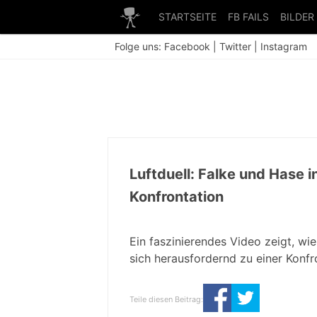
STARTSEITE
FB FAILS
BILDER
Folge uns:
Facebook
|
Twitter
|
Instagram
Luftduell: Falke und Hase 
Konfrontation
Ein faszinierendes Video zeigt, wi
sich herausfordernd zu einer Konfro
Teile diesen Beitrag: