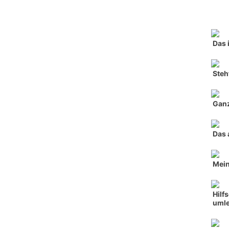
Das 
Steh
Ganz
Das 
Mein
Hilf
umle