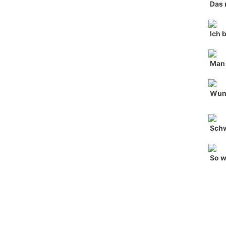
Das 
Ich 
Man 
Wun
Sch
So w