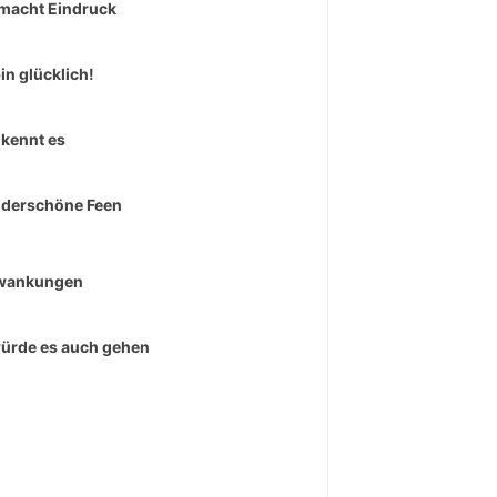
macht Eindruck
bin glücklich!
kennt es
derschöne Feen
wankungen
ürde es auch gehen