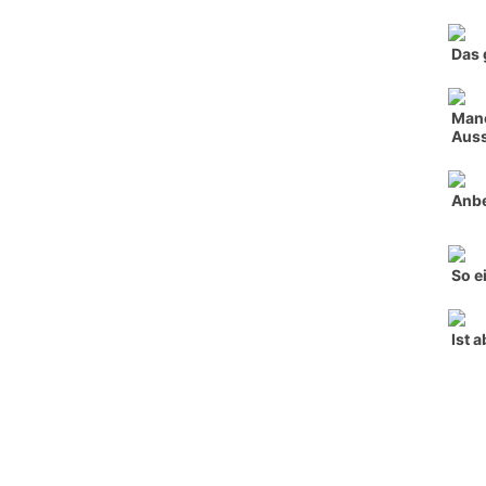
Das 
Manc
Auss
Anbe
So e
Ist 