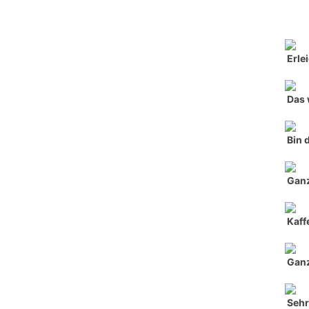
Erle
Das 
Bin 
Ganz
Kaff
Ganz
Sehr