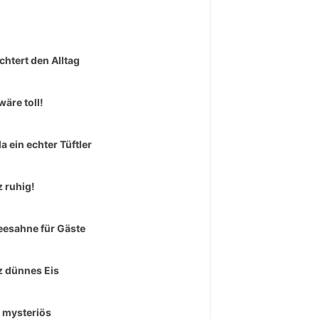
ichtert den Alltag
wäre toll!
da ein echter Tüftler
 ruhig!
eesahne für Gäste
 dünnes Eis
 mysteriös