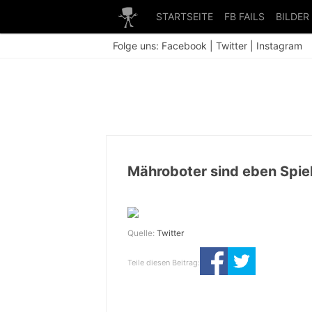
STARTSEITE
FB FAILS
BILDER
Folge uns:
Facebook
|
Twitter
|
Instagram
Mähroboter sind eben Spie
Quelle:
Twitter
Teile diesen Beitrag: