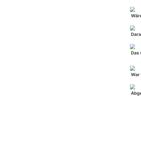
Wäre
Dara
Das 
War 
Abg