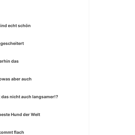
sind echt schön
 gescheitert
rhin das
owas aber auch
 das nicht auch langsamer!?
beste Hund der Welt
kommt flach