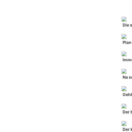
Die 
Plan
Imme
Na s
Geht
Der 
Der 