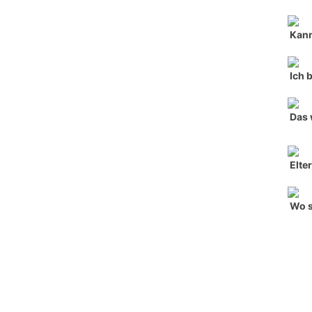
Kann
Ich 
Das 
Elte
Wo s