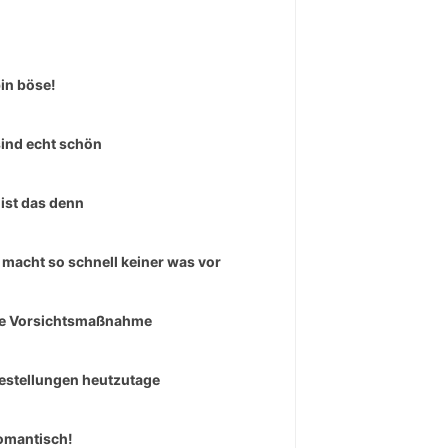
bin böse!
sind echt schön
ist das denn
macht so schnell keiner was vor
e Vorsichtsmaßnahme
estellungen heutzutage
omantisch!