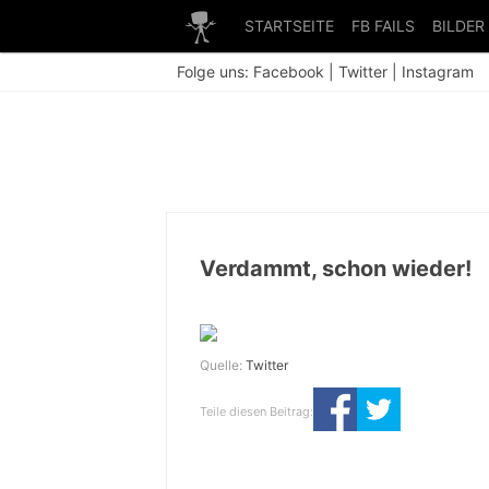
STARTSEITE
FB FAILS
BILDER
Folge uns:
Facebook
|
Twitter
|
Instagram
Verdammt, schon wieder!
Quelle:
Twitter
Teile diesen Beitrag: