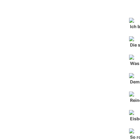
Ich 
Die 
Was 
Dem 
Rein
Eisb
So r