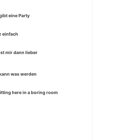
gibt eine Party
 einfach
ist mir dann lieber
kann was werden
sitting here in a boring room