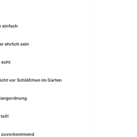
 einfach
r ehrlich sein
 echt
icht vor Schläfchen im Garten
Rangordnung
toll!
r zuvorkommend